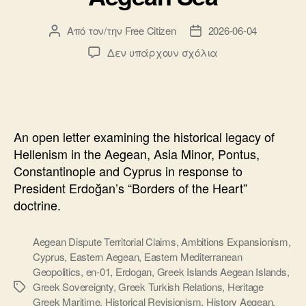
Από τον/την
Free Citizen
2026-06-04
Συντάκτης
Ημ.
άρθρου
δημοσίευσης
στο
Δεν υπάρχουν σχόλια
Open
Letter
to
President
Erdogan:
An open letter examining the historical legacy of
History,
Hellenism in the Aegean, Asia Minor, Pontus,
Hellenism
Constantinople and Cyprus in response to
and
President Erdoğan’s “Borders of the Heart”
the
Aegean
doctrine.
Sea
Aegean Dispute Territorial Claims
,
Ambitions Expansionism
,
Cyprus
,
Eastern Aegean
,
Eastern Mediterranean
Geopolitics
,
en-01
,
Erdogan
,
Greek Islands Aegean Islands
,
Greek Sovereignty
,
Greek Turkish Relations
,
Heritage
Ετικέτες
Greek Maritime
,
Historical Revisionism
,
History Aegean
,