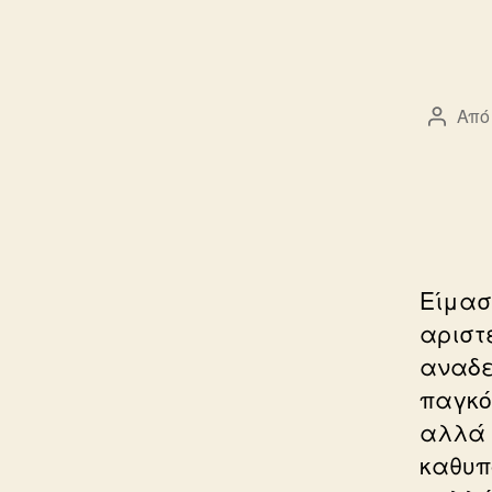
Από
Συντά
άρθρο
Είμασ
αριστ
αναδε
παγκό
αλλά 
καθυπ