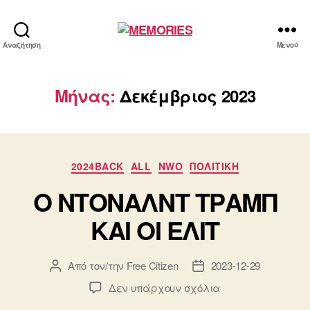
MEMORIES
Αναζήτηση
Μενού
Μήνας:
Δεκέμβριος 2023
Κατηγορίες
2024BACK
ALL
NWO
ΠΟΛΙΤΙΚΗ
Ο ΝΤΟΝΑΛΝΤ ΤΡΑΜΠ
ΚΑΙ ΟΙ ΕΛΙΤ
Από τον/την
Free Citizen
2023-12-29
Συντάκτης
Ημ.
άρθρου
δημοσίευσης
στο
Δεν υπάρχουν σχόλια
Ο