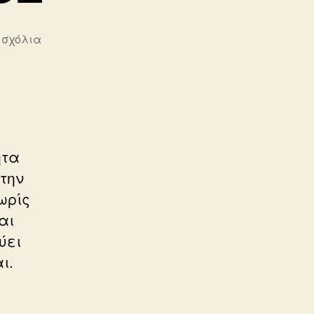
στο
 σχόλια
ΑΦΡΟΚΕΝΤΡΙΣΜΟΣ
ητα
την
ωρίς
αι
ύει
ι.