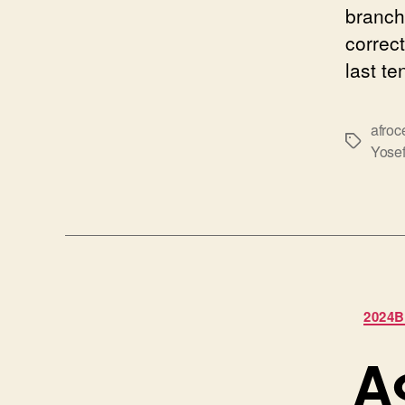
branch 
correc
last te
afroce
Ετικέτε
Yose
2024
Α