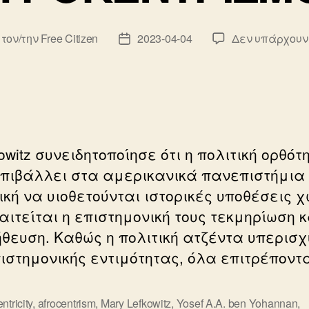
 τον/την
Free Citizen
2023-04-04
Δεν υπάρχουν
κτης
Ημ.
υ
δημοσίευσης
owitz συνειδητοποίησε ότι η πολιτική ορθότ
επιβάλλει στα αμερικανικά πανεπιστήμια 
ική να υιοθετούνται ιστορικές υποθέσεις χ
αιτείται η επιστημονική τους τεκμηρίωση κ
θευση. Καθώς η πολιτική ατζέντα υπερισχ
πιστημονικής εντιμότητας, όλα επιτρέποντα
ntricity
,
afrocentrism
,
Mary Lefkowitz
,
Yosef A.A. ben Yohannan
,