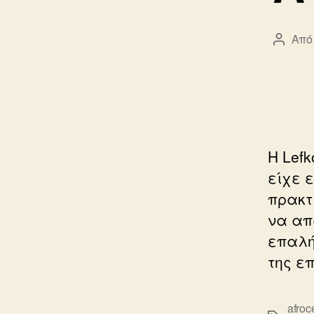
Από
Συντά
άρθρο
Η Lefk
είχε 
πρακτ
να απ
επαλή
της ε
afroce