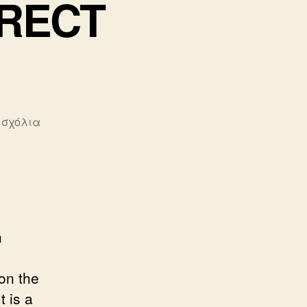
RRECT
στο
 σχόλια
A
POLITICALLY
CORRECT
HISTORY
n
on the
t is a