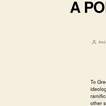
A PO
Από
Συντά
άρθρο
To Gree
ideolog
ramifi
other s