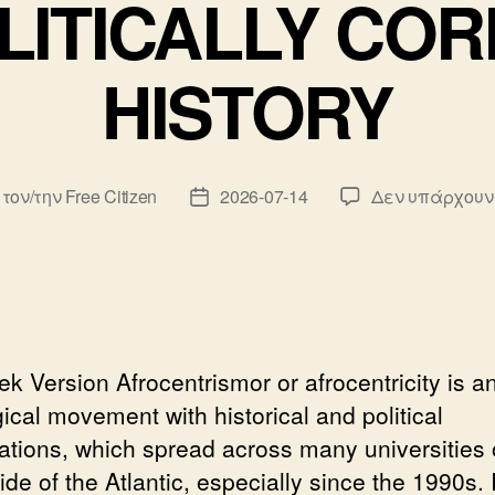
LITICALLY CO
HISTORY
 τον/την
Free Citizen
2026-07-14
Δεν υπάρχουν
κτης
Ημ.
υ
δημοσίευσης
k Version Afrocentrismor or afrocentricity is a
ical movement with historical and political
cations, which spread across many universities 
ide of the Atlantic, especially since the 1990s. I