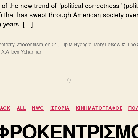
of the new trend of “political correctness” (polit
t) that has swept through American society over
n years. […]
ntricity
,
afrocentrism
,
en-01
,
Lupita Nyong'o
,
Mary Lefkowitz
,
The 
ς
f A.A. ben Yohannan
Κατηγορίες
BACK
ALL
NWO
ΙΣΤΟΡΙΑ
ΚΙΝΗΜΑΤΟΓΡΑΦΟΣ
ΠΟΛ
ΦΡΟΚΕΝΤΡΙΣΜ