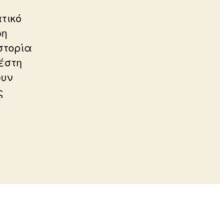
τικό
ρη
στορία
έστη
ουν
ς