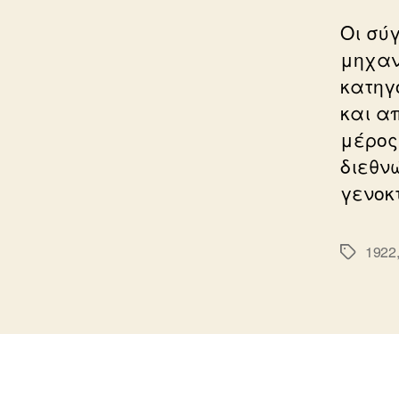
Οι σύ
μηχαν
κατηγο
και α
μέρος
διεθνώ
γενοκ
1922
Ετικέτε