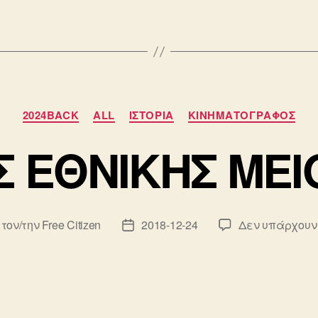
Κατηγορίες
2024BACK
ALL
ΙΣΤΟΡΙΑ
ΚΙΝΗΜΑΤΟΓΡΑΦΟΣ
Σ ΕΘΝΙΚΗΣ ΜΕ
 τον/την
Free Citizen
2018-12-24
Δεν υπάρχουν
κτης
Ημ.
υ
δημοσίευσης