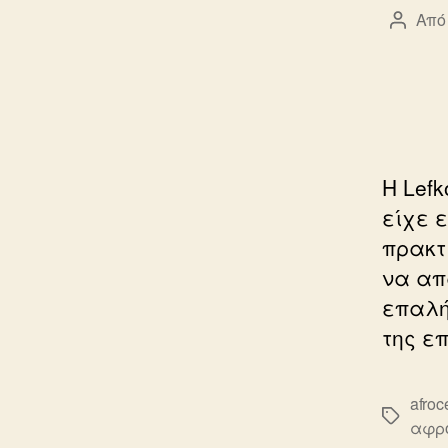
Από
Συντά
άρθρο
Η Lefk
είχε 
πρακτ
να απ
επαλή
της ε
afroce
Ετικέτε
αφρο