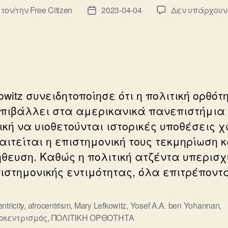
 τον/την
Free Citizen
2023-04-04
Δεν υπάρχουν
κτης
Ημ.
υ
δημοσίευσης
owitz συνειδητοποίησε ότι η πολιτική ορθότ
επιβάλλει στα αμερικανικά πανεπιστήμια 
ική να υιοθετούνται ιστορικές υποθέσεις χ
αιτείται η επιστημονική τους τεκμηρίωση κ
θευση. Καθώς η πολιτική ατζέντα υπερισχ
πιστημονικής εντιμότητας, όλα επιτρέποντα
ntricity
,
afrocentrism
,
Mary Lefkowitz
,
Yosef A.A. ben Yohannan
,
ς
κεντρισμός
,
ΠΟΛΙΤΙΚΗ ΟΡΘΟΤΗΤΑ