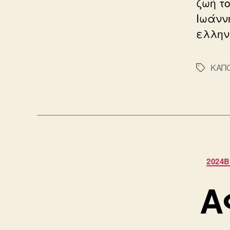
ζωή τ
Ιωάννη
ελλην
ΚΑΠΟ
Ετικέτε
2024
Α