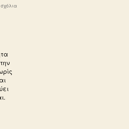
στο
 σχόλια
ΑΦΡΟΚΕΝΤΡΙΣΜΟΣ
ητα
την
ωρίς
αι
ύει
ι.