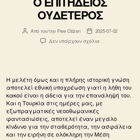
Ο ΕΠΙΤΗΔΕΙΟΣ
ΟΥΔΕΤΕΡΟΣ
Από τον/την
Free Citizen
2025-07-02
Συντάκτης
Ημ.
άρθρου
δημοσίευσης
στο
Δεν υπάρχουν σχόλια
Ο
ΕΠΙΤΗΔΕΙΟΣ
ΟΥΔΕΤΕΡΟΣ
Η μελέτη όμως και η πλήρης ιστορική γνώση
αποτελεί εθνική υποχρέωση γιατί η λήθη του
κακού είναι η άδεια για την επανάληψή του.
Και η Τουρκία στις ημέρες μας, με
εξωπραγματικές νεοοθωμανικές
φαντασιώσεις, αποτελεί έναν μεγάλο
κίνδυνο για την σταθερότητα, την ασφάλεια
και την ειρήνη σε ολόκληρη την Μέση