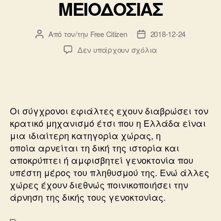
ΜΕΙΟΔΟΣΙΑΣ
Από τον/την
Free Citizen
2018-12-24
Συντάκτης
Ημ.
άρθρου
δημοσίευσης
στο
Δεν υπάρχουν σχόλια
ΙΣΤΟΡΙΕΣ
ΕΘΝΙΚΗΣ
ΜΕΙΟΔΟΣΙΑΣ
Οι σύγχρονοι εφιάλτες εχουν διαβρώσει τον
κρατικό μηχανισμό έτσι που η Ελλάδα είναι
μια ιδιαίτερη κατηγορία χώρας, η
οποία αρνείται τη δική της ιστορία και
αποκρύπτει ή αμφισβητεί γενοκτονία που
υπέστη μέρος του πληθυσμού της. Ενώ άλλες
χώρες έχουν διεθνώς ποινικοποιήσει την
άρνηση της δικής τους γενοκτονίας.