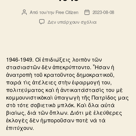
Από τον/την
Free Citizen
2023-08-08
Συντάκτης
Ημ.
άρθρου
δημοσίευσης
στο
Δεν υπάρχουν σχόλια
ΧΡΗΣΤΟΣ
ΣΑΡΤΖΕΤΑΚΗΣ
1946-
1949
1946-1949. Οἱ ἐπιδιώξεις λοιπὸν τῶν
στασιαστῶν δὲν ἀπεκρύπτοντο. ῏Ησαν ἡ
ἀνατροπὴ τοῦ κρατοῦντος δημοκρατικοῦ,
παρὰ τὶς ἀτέλειες στὴν ἐφαρμογή του,
πολιτεύματος καὶ ἡ ἀντικατάστασίς του μὲ
κομμουνιστικὸκαὶ ὑπαγωγὴ τῆς Πατρίδος μας
στὸ τότε σοβιετικὸ μπλόκ. Καὶ ὅλα αὐτὰ
βιαίως, διὰ τῶν ὅπλων. Διότι μὲ ἐλεύθερες
ἐκλογὲς δὲν ἠμποροῦσαν ποτὲ νὰ τὰ
ἐπιτύχουν.