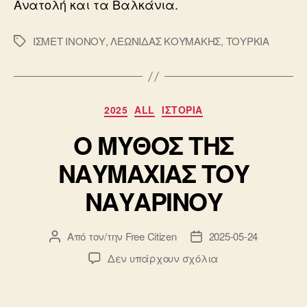
Ανατολή και τα Βαλκάνια.
ΙΣΜΕΤ ΙΝΟΝΟΥ
,
ΛΕΩΝΙΔΑΣ ΚΟΥΜΑΚΗΣ
,
ΤΟΥΡΚΙΑ
Ετικέτες
Κατηγορίες
2025
ALL
ΙΣΤΟΡΙΑ
Ο ΜΥΘΟΣ ΤΗΣ
ΝΑΥΜΑΧΙΑΣ ΤΟΥ
ΝΑΥΑΡΙΝΟΥ
Από τον/την
Free Citizen
2025-05-24
Συντάκτης
Ημ.
άρθρου
δημοσίευσης
στο
Δεν υπάρχουν σχόλια
Ο
ΜΥΘΟΣ
ΤΗΣ