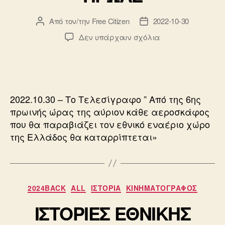
Από τον/την
Free Citizen
2022-10-30
Συντάκτης
Ημ.
άρθρου
δημοσίευσης
στο
Δεν υπάρχουν σχόλια
ΕΝΑΣ
ΑΓΝΩΣΤΟΣ
ΗΡΩΑΣ
2022.10.30 – Το Τελεσίγραφο ” Από της 6ης
πρωινής ώρας της αύριον κάθε αεροσκάφος
που θα παραβιάζει τον εθνικό εναέριο χώρο
της Ελλάδος θα καταρρίπτεται»
Κατηγορίες
2024BACK
ALL
ΙΣΤΟΡΙΑ
ΚΙΝΗΜΑΤΟΓΡΑΦΟΣ
ΙΣΤΟΡΙΕΣ ΕΘΝΙΚΗΣ