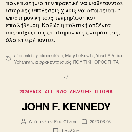
πανεπιστήμια την πρακτική να υιοθετούνται
ιστορικές υποθέσεις χωρίς να απαιτείται η
επιστημονική τους τεκμηρίωση και
επαλήθευση. Καθώς η πολιτική ατζέντα
υπερισχύει της επιστημονικής εντιμότητας,
όλα επιτρέπονται.
afrocentricity
,
afrocentrism
,
Mary Lefkowitz
,
Yosef A.A. ben
Ετικέτες
Yohannan
,
αφροκεντρισμός
,
ΠΟΛΙΤΙΚΗ ΟΡΘΟΤΗΤΑ
Κατηγορίες
2024BACK
ALL
NWO
ΔΗΛΩΣΕΙΣ
ΙΣΤΟΡΙΑ
JOHN F. KENNEDY
Από τον/την
Free Citizen
2023-03-03
Συντάκτης
Ημ.
άρθρου
δημοσίευσης
στο
1 σχόλιο