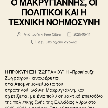
Ο ΜΑΚΡΥΓΙΑΝΝΗΣ, ΟΙ
ΠΟΛΙΤΙΚΟΙ ΚΑΙ Η
ΤΕΧΝΙΚΗ ΝΟΗΜΟΣΥΝΗ
Από τον/την
Free Citizen
2025-05-11
Συντάκτης
Ημ.
άρθρου
δημοσίευσης
στο
Δεν υπάρχουν σχόλια
Ο
ΜΑΚΡΥΓΙΑΝΝΗΣ,
ΟΙ
ΠΟΛΙΤΙΚΟΙ
ΚΑΙ
Η ΠΡΟΚΥΡΗΞΗ “ΖΩΓΡΑΦΟΥ” Η «Προκήρυξη
Η
Ζωγράφου» αναφέρεται
ΤΕΧΝΙΚΗ
στα Απομνημονεύματα του
ΝΟΗΜΟΣΥΝΗ
στρατηγού Ιωάννη Μακρυγιάννη, και
σχετίζεται με ένα πολύ σημαντικό επεισόδιο
της πολιτικής ζωής της Ελλάδας γύρω στο
1843–1844, μετά την Επανάσταση της 3ης