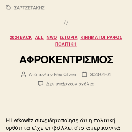
ΣΑΡΤΖΕΤΑΚΗΣ
Ετικέτες
Κατηγορίες
2024BACK
ALL
NWO
ΙΣΤΟΡΙΑ
ΚΙΝΗΜΑΤΟΓΡΑΦΟΣ
ΠΟΛΙΤΙΚΗ
ΑΦΡΟΚΕΝΤΡΙΣΜΟΣ
Από τον/την
Free Citizen
2023-04-04
Συντάκτης
Ημ.
άρθρου
δημοσίευσης
στο
Δεν υπάρχουν σχόλια
ΑΦΡΟΚΕΝΤΡΙΣΜΟ
Η Lefkowitz συνειδητοποίησε ότι η πολιτική
ορθότητα είχε επιβάλλει στα αμερικανικά