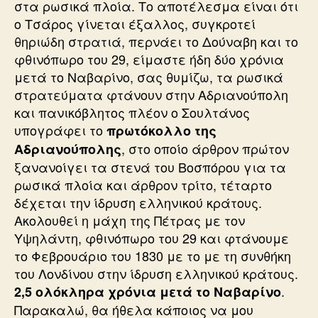
στα ρωσικά πλοία. Το αποτέλεσμα είναι ότι
ο Τσάρος γίνεται έξαλλος, συγκροτεί
θηριώδη στρατιά, περνάει το Δούναβη και το
φθινόπωρο του 29, είμαστε ήδη δύο χρόνια
μετά το Ναβαρίνο, σας θυμίζω, τα ρωσικά
στρατεύματα φτάνουν στην Αδριανούπολη
και πανικόβλητος πλέον ο Σουλτάνος
υπογράφει το
πρωτόκολλο της
, στο οποίο άρθρον πρώτον
Αδριανούπολης
ξανανοίγει τα στενά του Βοσπόρου για τα
ρωσικά πλοία και άρθρον τρίτο, τέταρτο
δέχεται την ίδρυση ελληνικού κράτους.
Ακολουθεί η μάχη της Πέτρας με τον
Υψηλάντη, φθινόπωρο του 29 και φτάνουμε
το Φεβρουάριο του 1830 με το με τη συνθήκη
του Λονδίνου στην ίδρυση ελληνικού κράτους.
.
2,5 ολόκληρα χρόνια μετά το Ναβαρίνο
Παρακαλώ, θα ήθελα κάποιος να μου