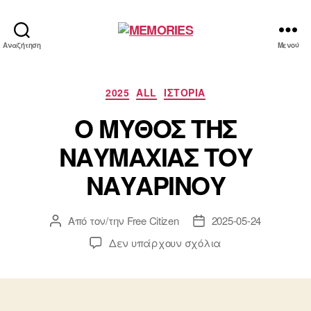
MEMORIES
Αναζήτηση
Μενού
Κατηγορίες
2025
ALL
ΙΣΤΟΡΙΑ
Ο ΜΥΘΟΣ ΤΗΣ
ΝΑΥΜΑΧΙΑΣ ΤΟΥ
ΝΑΥΑΡΙΝΟΥ
Από τον/την
Free Citizen
2025-05-24
Συντάκτης
Ημ.
άρθρου
δημοσίευσης
στο
Δεν υπάρχουν σχόλια
Ο
ΜΥΘΟΣ
ΤΗΣ
ΝΑΥΜΑΧΙΑΣ