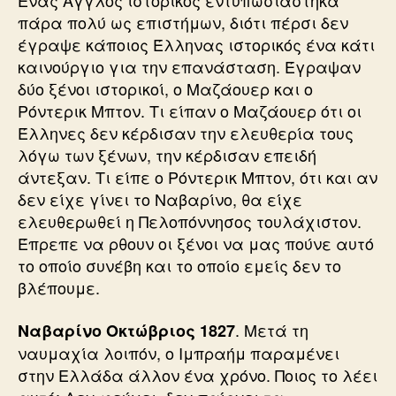
Ένας Άγγλος ιστορικός εντυπωσιάστηκα
πάρα πολύ ως επιστήμων, διότι πέρσι δεν
έγραψε κάποιος Έλληνας ιστορικός ένα κάτι
καινούργιο για την επανάσταση. Έγραψαν
δύο ξένοι ιστορικοί, ο Μαζάουερ και ο
Ρόντερικ Μπτον. Τι είπαν ο Μαζάουερ ότι οι
Έλληνες δεν κέρδισαν την ελευθερία τους
λόγω των ξένων, την κέρδισαν επειδή
άντεξαν. Τι είπε ο Ρόντερικ Μπτον, ότι και αν
δεν είχε γίνει το Ναβαρίνο, θα είχε
ελευθερωθεί η Πελοπόννησος τουλάχιστον.
Έπρεπε να ρθουν οι ξένοι να μας πούνε αυτό
το οποίο συνέβη και το οποίο εμείς δεν το
βλέπουμε.
. Μετά τη
Ναβαρίνο Οκτώβριος 1827
ναυμαχία λοιπόν, ο Ιμπραήμ παραμένει
στην Ελλάδα άλλον ένα χρόνο. Ποιος το λέει