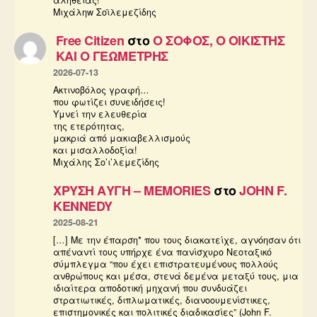
αλήθειας!
Μιχάληw Σοϊλεμεζίδης
Free Citizen
στο
Ο ΣΟΦΟΣ, Ο ΟΙΚΙΣΤΗΣ
ΚΑΙ Ο ΓΕΩΜΕΤΡΗΣ
2026-07-13
Ακτινοβόλος γραφή…
που φωτίζει συνειδήσεις!
Υμνεί την ελευθερία
της ετερότητας,
μακριά από μακιαβελλισμούς
και μισαλλοδοξία!
Μιχάλης Σο’ι’λεμεζίδης
ΧΡΥΣΗ ΑΥΓΗ – MEMORIES
στο
JOHN F.
KENNEDY
2025-08-21
[…] Με την έπαρση* που τους διακατείχε, αγνόησαν ότι
απέναντί τους υπήρχε ένα πανίσχυρο Νεοταξικό
σύμπλεγμα “που έχει επιστρατευμένους πολλούς
ανθρώπους και μέσα, στενά δεμένα μεταξύ τους, μια
ιδιαίτερα αποδοτική μηχανή που συνδυάζει
στρατιωτικές, διπλωματικές, διανοουμενίστικες,
επιστημονικές και πολιτικές διαδικασίες” (John F.