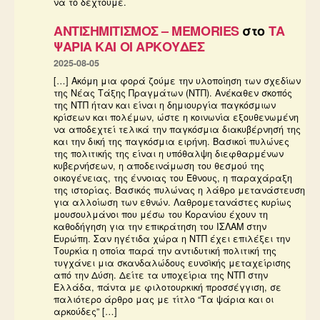
να το δεχτούμε.
ΑΝΤΙΣΗΜΙΤΙΣΜΟΣ – MEMORIES
στο
ΤΑ
ΨΑΡΙΑ ΚΑΙ ΟΙ ΑΡΚΟΥΔΕΣ
2025-08-05
[…] Ακόμη μια φορά ζούμε την υλοποίηση των σχεδίων
της Νέας Τάξης Πραγμάτων (ΝΤΠ). Ανέκαθεν σκοπός
της ΝΤΠ ήταν και είναι η δημιουργία παγκόσμιων
κρίσεων και πολέμων, ώστε η κοινωνία εξουθενωμένη
να αποδεχτεί τελικά την παγκόσμια διακυβέρνησή της
και την δική της παγκόσμια ειρήνη. Βασικοί πυλώνες
της πολιτικής της είναι η υπόθαλψη διεφθαρμένων
κυβερνήσεων, η αποδεινάμωση του θεσμού της
οικογένειας, της έννοιας του Έθνους, η παραχάραξη
της ιστορίας. Βασικός πυλώνας η λάθρο μετανάστευση
για αλλοίωση των εθνών. Λαθρομετανάστες κυρίως
μουσουλμάνοι που μέσω του Κορανίου έχουν τη
καθοδήγηση για την επικράτηση του ΙΣΛΑΜ στην
Ευρώπη. Σαν ηγέτιδα χώρα η ΝΤΠ έχει επιλέξει την
Τουρκία η οποία παρά την αντιδυτική πολιτική της
τυγχάνει μια σκανδαλώδους ευνοϊκής μεταχείρισης
από την Δύση. Δείτε τα υποχείρια της ΝΤΠ στην
Ελλάδα, πάντα με φιλοτουρκική προσσέγγιση, σε
παλιότερο άρθρο μας με τίτλο “Τα ψάρια και οι
αρκούδες” […]