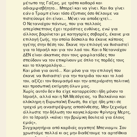
μέτωπο της Γάζας, με τρόπο καθαρό και
αδιαμφισβήτητο… Μπορεί και να γίνει. Και θα γίνει
εάν ο Τραμπ είναι τόσο έξυπνος όσο θέλουμε να
πιστεύουμε ότι είναι… Μένει να αποδειχτεί…
Ο Νετανιάχου πάντως, που για πολλούς
απερίσκεπτους έχει τεράστιες ευθύνες, ενώ για
άλλους βαρύνεται με κατηγορίες σοβαρές, έκανε μια
επιλογή ζωής, την οποία δύσκολα θα έκανε κάποιος
ηγέτης στην θέση του. Έκανε την επιλογή να θυσιαστεί
για το Ισραήλ και για τον λαό του. Και ο Νετανιάχου
ΔΕΝ είναι άκαπνος σαν τους φαφλατάδες που
σπεύδουν να τον επικρίνουν με όπλο τις πoρδές τους
και το πληκτρολόγιο…
Και μόνο για αυτό… Και μόνο για την επιλογή που
έκανε να θυσιαστεί για την πατριδα του και το λαό
του, αξίζει τον θαυμασμό και την απεριόριστη πολιτική
και προσωπική εκτίμηση όλων μας.
Χωρίς αυτόν δεν θα είχε καταρρεύσει ήδη μόνον το
Ισραήλ, αλλά και η ΝΑ Μεσόγειος, τα Βαλκάνια και
ολόκληρη η Ευρωπαϊκή Ένωση, θα είχε ήδη μπει σε
τροχιά μη αναστρέψιμης αποσύνθεσης. Μην ξεχνάμε
άλλωστε την δήλωση του καγκελάριου Φρίντριχ Μερτς,
ότι το Ισραήλ «κάνει την βρώμικη δουλειά για όλους
εμάς»,
Συγχαρητήρια από καρδιάς αγαπητέ Μπενιαμιν. Σου
χρωστάμε πολλά κι ας μην διαθέτουμε τα αρτσίθκια