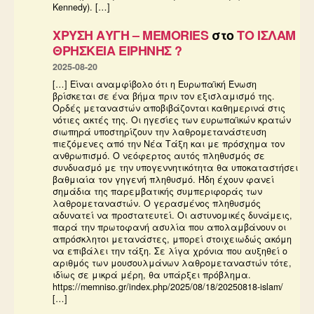
Kennedy). […]
ΧΡΥΣΗ ΑΥΓΗ – MEMORIES
στο
ΤΟ ΙΣΛΑΜ
ΘΡΗΣΚΕΙΑ ΕΙΡΗΝΗΣ ?
2025-08-20
[…] Είναι αναμφίβολο ότι η Ευρωπαϊκή Ένωση
βρίσκεται σε ένα βήμα πριν τον εξισλαμισμό της.
Ορδές μεταναστών αποβιβάζονται καθημερινά στις
νότιες ακτές της. Οι ηγεσίες των ευρωπαϊκών κρατών
σιωπηρά υποστηρίζουν την λαθρομετανάστευση
πιεζόμενες από την Νέα Τάξη και με πρόσχημα τον
ανθρωπισμό. Ο νεόφερτος αυτός πληθυσμός σε
συνδυασμό με την υπογεννητικότητα θα υποκαταστήσει
βαθμιαία τον γηγενή πληθυσμό. Ήδη έχουν φανεί
σημάδια της παρεμβατικής συμπεριφοράς των
λαθρομεταναστών. Ο γερασμένος πληθυσμός
αδυνατεί να προστατευτεί. Οι αστυνομικές δυνάμεις,
παρά την πρωτοφανή ασυλία που απολαμβάνουν οι
απρόσκλητοι μετανάστες, μπορεί στοιχειωδώς ακόμη
να επιβάλει την τάξη. Σε λίγα χρόνια που αυξηθεί ο
αριθμός των μουσουλμάνων λαθρομεταναστών τότε,
ιδίως σε μικρά μέρη, θα υπάρξει πρόβλημα.
https://memniso.gr/index.php/2025/08/18/20250818-islam/
[…]