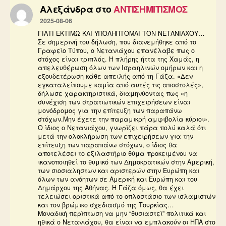
Αλεξάνδρα
στο
ΑΝΤΙΣΗΜΙΤΙΣΜΟΣ
2025-08-06
ΓΙΑΤΙ ΕΚΤΙΜΩ ΚΑΙ ΥΠΟΛΗΠΤΟΜΑΙ ΤΟΝ ΝΕΤΑΝΙΑΧΟΥ…
Σε σημερινή του δήλωση, που διανεμήθηκε από το
Γραφείο Τύπου, ο Νετανιάχου επανέλαβε πως ο
στόχος είναι τριπλός. Η πλήρης ήττα της Χαμάς, η
απελευθέρωση όλων των Ισραηλινών ομήρων και η
εξουδετέρωση κάθε απειλής από τη Γάζα. «Δεν
εγκαταλείπουμε καμία από αυτές τις αποστολές»,
δήλωσε χαρακτηριστικά, διαμηνύοντας πως «η
συνέχιση των στρατιωτικών επιχειρήσεων είναι
μονόδρομος για την επίτευξη των παραπάνω
στόχων.Μην έχετε την παραμικρή αμφιβολία κύριοι».
Ο ίδιος ο Νετανιάχου, γνωρίζει πάρα πολύ καλά ότι
μετά την ολοκλήρωση των επιχειρήσεων για την
επίτευξη των παραπάνω στόχων, ο ίδιος θα
αποτελέσει το εξιλαστήριο θύμα προκειμένου να
ικανοποιηθεί το θυμικό των Δημοκρατικών στην Αμερική,
των σιοσιαληστων και αριστερών στην Ευρώπη και
όλων των ανόητων σε Αμερική και Ευρώπη και του
Δημάρχου της Αθήνας. Η Γάζα όμως, θα έχει
τελειώσει οριστικά από το οπλοστάσιο των ισλαμιστών
και τον βρώμικο σχεδιασμό της Τουρκίας…
Μοναδική περίπτωση να μην “θυσιαστεί” πολιτικά και
ηθικά ο Νετανιάχου, θα είναι να εμπλακούν οι ΗΠΑ στο