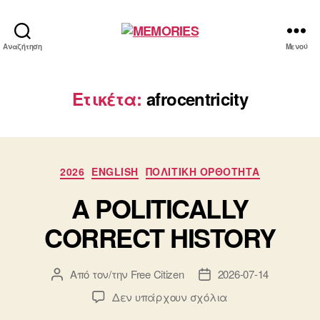
MEMORIES
Αναζήτηση
Μενού
Ετικέτα:
afrocentricity
Κατηγορίες
2026
ENGLISH
ΠΟΛΙΤΙΚΗ ΟΡΘΟΤΗΤΑ
A POLITICALLY
CORRECT HISTORY
Από τον/την
Free Citizen
2026-07-14
Συντάκτης
Ημ.
άρθρου
δημοσίευσης
στο
Δεν υπάρχουν σχόλια
A