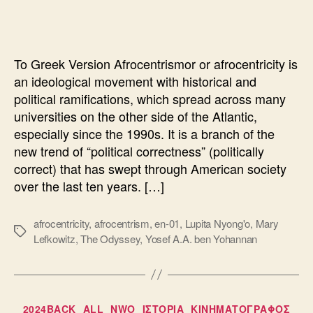
POLITICALLY
CORRECT
HISTORY
To Greek Version Afrocentrismor or afrocentricity is
an ideological movement with historical and
political ramifications, which spread across many
universities on the other side of the Atlantic,
especially since the 1990s. It is a branch of the
new trend of “political correctness” (politically
correct) that has swept through American society
over the last ten years. […]
afrocentricity
,
afrocentrism
,
en-01
,
Lupita Nyong'o
,
Mary
Ετικέτες
Lefkowitz
,
The Odyssey
,
Yosef A.A. ben Yohannan
Κατηγορίες
2024BACK
ALL
NWO
ΙΣΤΟΡΙΑ
ΚΙΝΗΜΑΤΟΓΡΑΦΟΣ