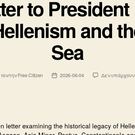
ter to President
 Hellenism and t
Sea
 τον/την
Free Citizen
2026-06-04
Δεν υπάρχουν
κτης
Ημ.
υ
δημοσίευσης
n letter examining the historical legacy of Hell
 Aegean, Asia Minor, Pontus, Constantinople an