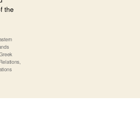
the
f the
Aegean
Sea
astern
ands
 Greek
 Relations
,
ations