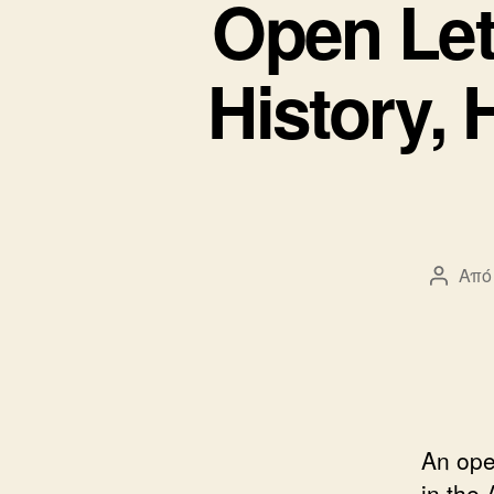
Open Let
History,
Από
Συντά
άρθρο
An ope
in the