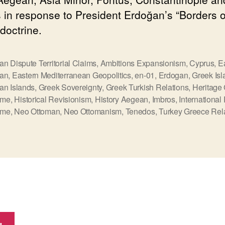
 in response to President Erdoğan’s “Borders o
doctrine.
n Dispute Territorial Claims
,
Ambitions Expansionism
,
Cyprus
,
E
an
,
Eastern Mediterranean Geopolitics
,
en-01
,
Erdogan
,
Greek Isl
an Islands
,
Greek Sovereignty
,
Greek Turkish Relations
,
Heritage
ς
ime
,
Historical Revisionism
,
History Aegean
,
Imbros
,
International
ime
,
Neo Ottoman
,
Neo Ottomanism
,
Tenedos
,
Turkey Greece Rel