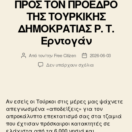
ΠΡΟΣ ΤΟΝ ΠΡΟΕΔΡΟ
ΤΗΣ ΤΟΥΡΚΙΚΗΣ
ΔΗΜΟΚΡΑΤΙΑΣ Ρ. Τ.
Ερντογάν
Από τον/την
Free Citizen
2026-06-03
Συντάκτης
Ημ.
άρθρου
δημοσίευσης
στο
Δεν υπάρχουν σχόλια
ΠΡΟΣ
ΤΟΝ
ΠΡΟΕΔΡΟ
ΤΗΣ
ΤΟΥΡΚΙΚΗΣ
Αν εσείς οι Τούρκοι στις μέρες μας ψάχνετε
ΔΗΜΟΚΡΑΤΙΑΣ
απεγνωσμένα «αποδείξεις» για τον
Ρ.
απροκάλυπτο επεκτατισμό σας στα τζαμιά
Τ.
που έχτισαν πρόσκαιροι κατακτητές σε
Ερντογάν
ελάχιστα από τα 6.000 νησιά και