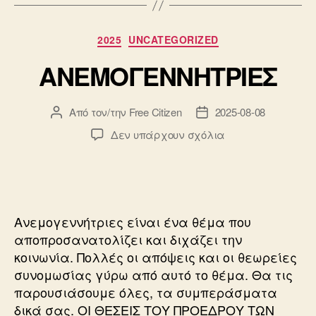
Κατηγορίες
2025
UNCATEGORIZED
ΑΝΕΜΟΓΕΝΝΗΤΡΙΕΣ
Από τον/την
Free Citizen
2025-08-08
Συντάκτης
Ημ.
άρθρου
δημοσίευσης
στο
Δεν υπάρχουν σχόλια
ΑΝΕΜΟΓΕΝΝΗΤΡΙ
Ανεμογεννήτριες είναι ένα θέμα που
αποπροσανατολίζει και διχάζει την
κοινωνία. Πολλές οι απόψεις και οι θεωρείες
συνομωσίας γύρω από αυτό το θέμα. Θα τις
παρουσιάσουμε όλες, τα συμπεράσματα
δικά σας. ΟΙ ΘΕΣΕΙΣ ΤΟΥ ΠΡΟΕΔΡΟΥ ΤΩΝ