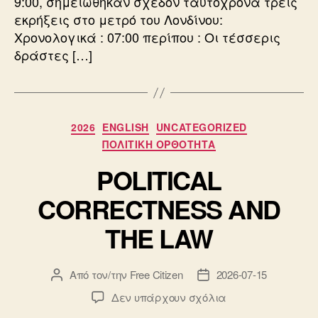
9:00, σημειώθηκαν σχεδόν ταυτόχρονα τρεις
εκρήξεις στο μετρό του Λονδίνου:
Χρονολογικά : 07:00 περίπου : Οι τέσσερις
δράστες […]
Κατηγορίες
2026
ENGLISH
UNCATEGORIZED
ΠΟΛΙΤΙΚΗ ΟΡΘΟΤΗΤΑ
POLITICAL
CORRECTNESS AND
THE LAW
Από τον/την
Free Citizen
2026-07-15
Συντάκτης
Ημ.
άρθρου
δημοσίευσης
στο
Δεν υπάρχουν σχόλια
POLITICAL