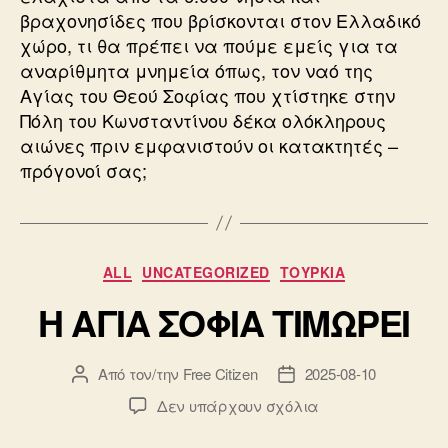
βραχονησίδες που βρίσκονται στον Ελλαδικό
χώρο, τι θα πρέπει να πούμε εμείς για τα
αναρίθμητα μνημεία όπως, τον ναό της
Αγίας του Θεού Σοφίας που χτίστηκε στην
Πόλη του Κωνσταντίνου δέκα ολόκληρους
αιώνες πριν εμφανιστούν οι κατακτητές –
πρόγονοί σας;
Κατηγορίες
ALL
UNCATEGORIZED
ΤΟΥΡΚΙΑ
Η ΑΓΙΑ ΣΟΦΙΑ ΤΙΜΩΡΕΙ
Από τον/την
Free Citizen
2025-08-10
Συντάκτης
Ημ.
άρθρου
δημοσίευσης
στο
Δεν υπάρχουν σχόλια
Η