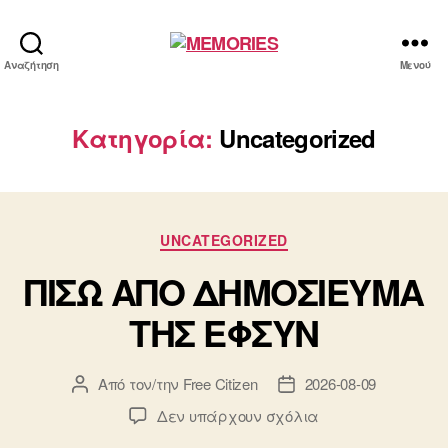
MEMORIES
Αναζήτηση
Μενού
Κατηγορία:
Uncategorized
Κατηγορίες
UNCATEGORIZED
ΠΙΣΩ ΑΠΟ ΔΗΜΟΣΙΕΥΜΑ
ΤΗΣ ΕΦΣΥΝ
Από τον/την
Free Citizen
2026-08-09
Συντάκτης
Ημ.
άρθρου
δημοσίευσης
στο
Δεν υπάρχουν σχόλια
ΠΙΣΩ