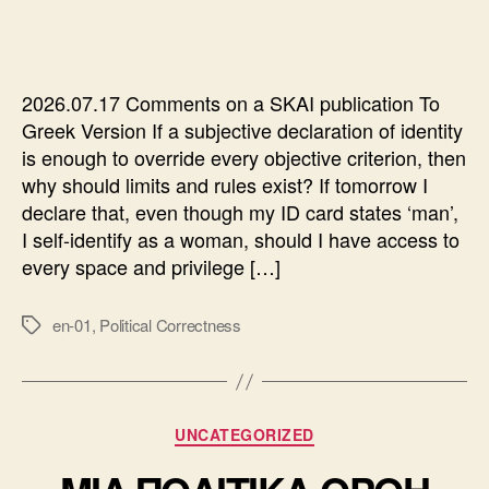
CORRECTNESS
AND
THE
LAW
2026.07.17 Comments on a SKAI publication To
Greek Version If a subjective declaration of identity
is enough to override every objective criterion, then
why should limits and rules exist? If tomorrow I
declare that, even though my ID card states ‘man’,
I self-identify as a woman, should I have access to
every space and privilege […]
en-01
,
Political Correctness
Ετικέτες
Κατηγορίες
UNCATEGORIZED