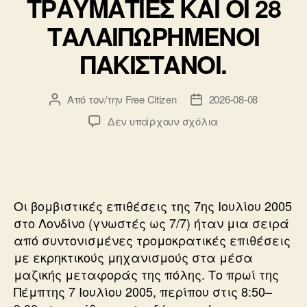
ΤΡΑΥΜΑΤΙΕΣ ΚΑΙ ΟΙ 28
ΤΑΛΑΙΠΩΡΗΜΕΝΟΙ
ΠΑΚΙΣΤΑΝΟΙ.
Από τον/την
Free Citizen
2026-08-08
Συντάκτης
Ημ.
άρθρου
δημοσίευσης
στο
Δεν υπάρχουν σχόλια
52
ΝΕΚΡΟΙ,
700
ΤΡΑΥΜΑΤΙΕΣ
ΚΑΙ
Οι βομβιστικές επιθέσεις της 7ης Ιουλίου 2005
ΟΙ
στο Λονδίνο (γνωστές ως 7/7) ήταν μια σειρά
28
από συντονισμένες τρομοκρατικές επιθέσεις
ΤΑΛΑΙΠΩΡΗΜΕΝΟ
με εκρηκτικούς μηχανισμούς στα μέσα
ΠΑΚΙΣΤΑΝΟΙ.
μαζικής μεταφοράς της πόλης. Το πρωί της
Πέμπτης 7 Ιουλίου 2005, περίπου στις 8:50–