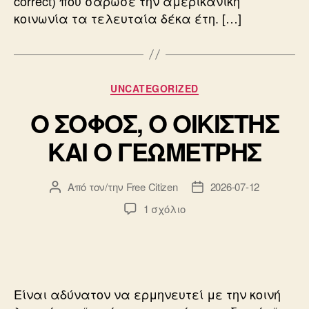
correct) που σάρωσε την αμερικανική
κοινωνία τα τελευταία δέκα έτη. […]
Κατηγορίες
UNCATEGORIZED
Ο ΣΟΦΟΣ, Ο ΟΙΚΙΣΤΗΣ
ΚΑΙ Ο ΓΕΩΜΕΤΡΗΣ
Από τον/την
Free Citizen
2026-07-12
Συντάκτης
Ημ.
άρθρου
δημοσίευσης
στο
1 σχόλιο
Ο
ΣΟΦΟΣ,
Ο
ΟΙΚΙΣΤΗΣ
ΚΑΙ
Είναι αδύνατον να ερμηνευτεί με την κοινή
Ο