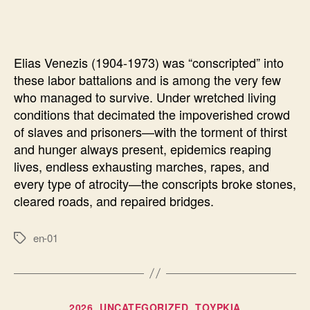
31328
Elias Venezis (1904-1973) was “conscripted” into
these labor battalions and is among the very few
who managed to survive. Under wretched living
conditions that decimated the impoverished crowd
of slaves and prisoners—with the torment of thirst
and hunger always present, epidemics reaping
lives, endless exhausting marches, rapes, and
every type of atrocity—the conscripts broke stones,
cleared roads, and repaired bridges.
en-01
Ετικέτες
Κατηγορίες
2026
UNCATEGORIZED
ΤΟΥΡΚΙΑ