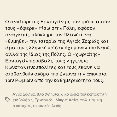
ΑΓΙΑ
ΣΟΦΙΑ
ΤΙΜΩΡΕΙ
Ο ανιστόρητος Ερντογάν με τον τρόπο αυτόν
τους «έφερε» πίσω στην Πόλη, εφόσον
ανάγκασε ολόκληρο τον Πλανήτη να
«θυμηθεί» την ιστορία της Αγιάς Σοφιάς και
άρα την ελληνική «ρίζα» όχι μόνον του Ναού,
αλλά της ίδιας της Πόλης. Ο «χωριάτης»
Ερντογάν πρόσβαλε τους γηγενείς
Κωνσταντινουπολίτες και τους έκανε να
αισθανθούν ακόμα πιο έντονα την απουσία
των Ρωμιών από την καθημερινότητά τους.
Αγία Σοφία
,
βλασφημία
,
δικαίωμα του κατακτητή
,
εισβολέας
,
Ερντογάν
,
Μικρά Ασία
,
πολιτισμική
Ετικέτες
αποτυχία
,
τουρκικός λαός