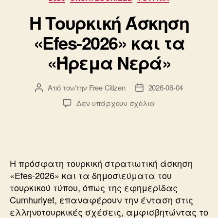
Η Τουρκική Άσκηση
«Efes-2026» και τα
«Ήρεμα Νερά»
Από τον/την
Free Citizen
2026-06-04
Συντάκτης
Ημ.
άρθρου
δημοσίευσης
στο
Δεν υπάρχουν σχόλια
Η
Τουρκική
Άσκηση
«Efes-
2026»
Η πρόσφατη τουρκική στρατιωτική άσκηση
και
«Efes-2026» και τα δημοσιεύματα του
τα
τουρκικού τύπου, όπως της εφημερίδας
«Ήρεμα
Cumhuriyet, επαναφέρουν την ένταση στις
Νερά»
ελληνοτουρκικές σχέσεις, αμφισβητώντας το