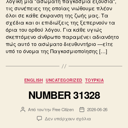
λογική μια “ασώματη παγκόσμια εξουσία“,
ΓΕΩΜΕΤΡΗΣ
τις συνέπειες της οποίας νιώθουμε πλέον
όλοι σε κάθε έκφανση της ζωής μας. Τα
σχέδια και οι επιδιώξεις της ξεπερνούν τα
όρια του ορθού λόγου. Για κάθε υγιώς
σκεπτόμενο άνθρωπο παραμένει αδιανόητο
πώς αυτό το ασώματο διευθυντήριο —είτε
υπό το όνομα της Παγκοσμιοποίησης […]
Κατηγορίες
ENGLISH
UNCATEGORIZED
ΤΟΥΡΚΙΑ
NUMBER 31328
Από τον/την
Free Citizen
2026-06-26
Συντάκτης
Ημ.
άρθρου
δημοσίευσης
στο
Δεν υπάρχουν σχόλια
NUMBER