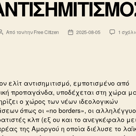
ΑΝΤΙΣΗΜΙΤΙΣΜΟ
Από τον/την
Free Citizen
2025-08-05
1 σχόλι
Συντάκτης
Ημ.
άρθρου
δημοσίευσης
τον ελίτ αντισημιτισμό, εμποτισμένο από
ική προπαγάνδα, υποδέχεται στη χώρα μα
ηρίζει ο χώρος των νέων ιδεολογικών
σεων όπως οι «no borders», οι αλληλέγγυοι
ρατιστές κλπ (εξ ου και το ανεγκέφαλο με
αρέας της Αμοργού η οποία διέλυσε το λαϊ