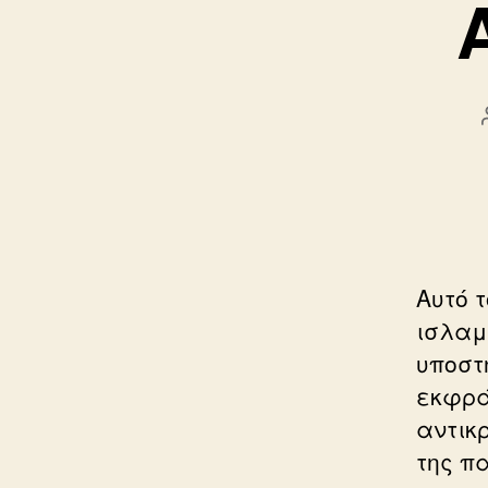
Αυτό 
ισλαμ
υποστ
εκφρά
αντικ
της π