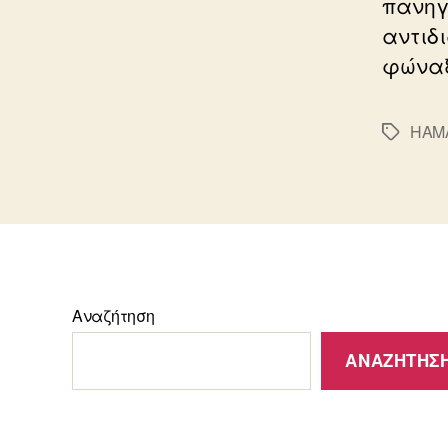
πανηγ
αντιδ
φώναξ
HAM
Ετικέτε
Αναζήτηση
ΑΝΑΖΉΤΗΣ