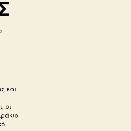
Σ
στο
ο
ΑΝΤΙΣΗΜΙΤΙΣΜΟΣ
ς και
, οι
ιράκιο
κό