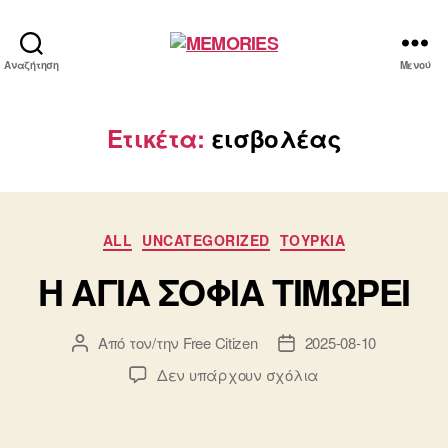
MEMORIES
Αναζήτηση
Μενού
Ετικέτα:
εισβολέας
Κατηγορίες
ALL
UNCATEGORIZED
ΤΟΥΡΚΙΑ
Η ΑΓΙΑ ΣΟΦΙΑ ΤΙΜΩΡΕΙ
Από τον/την
Free Citizen
2025-08-10
Συντάκτης
Ημ.
άρθρου
δημοσίευσης
στο
Δεν υπάρχουν σχόλια
Η
ΑΓΙΑ
ΣΟΦΙΑ