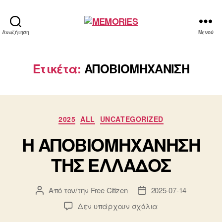
MEMORIES
Αναζήτηση
Μενού
Ετικέτα:
ΑΠΟΒΙΟΜΗΧΑΝΙΣΗ
Κατηγορίες
2025
ALL
UNCATEGORIZED
Η ΑΠΟΒΙΟΜΗΧΑΝΗΣΗ
ΤΗΣ ΕΛΛΑΔΟΣ
Από τον/την
Free Citizen
2025-07-14
Συντάκτης
Ημ.
άρθρου
δημοσίευσης
στο
Δεν υπάρχουν σχόλια
Η