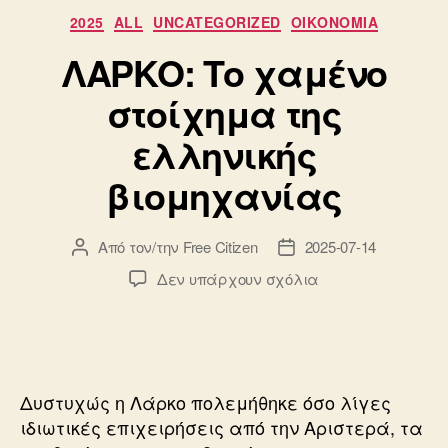
Κατηγορίες
2025
ALL
UNCATEGORIZED
ΟΙΚΟΝΟΜΙΑ
ΛΑΡΚΟ: Το χαμένο
στοίχημα της
ελληνικής
βιομηχανίας
Από τον/την
Free Citizen
2025-07-14
Συντάκτης
Ημ.
άρθρου
δημοσίευσης
στο
Δεν υπάρχουν σχόλια
ΛΑΡΚΟ:
Το
χαμένο
στοίχημα
της
Δυστυχώς η Λάρκο πολεμήθηκε όσο λίγες
ελληνικής
ιδιωτικές επιχειρήσεις από την Αριστερά, τα
βιομηχανίας