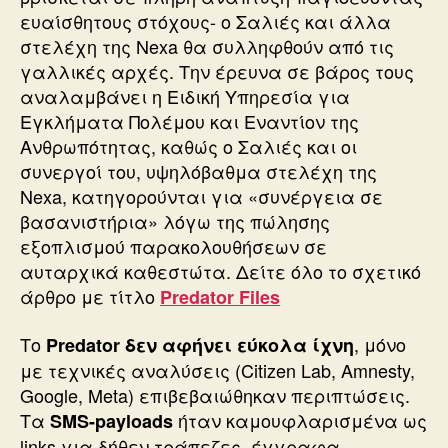
ευαίσθητους στόχους- ο Σαλιές και άλλα
στελέχη της Nexa θα συλληφθούν από τις
γαλλικές αρχές. Την έρευνα σε βάρος τους
αναλαμβάνει η Ειδική Υπηρεσία για
Εγκλήματα Πολέμου και Εναντίον της
Ανθρωπότητας, καθώς ο Σαλιές και οι
συνεργοί του, υψηλόβαθμα στελέχη της
Nexa, κατηγορούνται για «συνέργεια σε
βασανιστήρια» λόγω της πώλησης
εξοπλισμού παρακολουθήσεων σε
αυταρχικά καθεστώτα. Δείτε όλο το σχετικό
άρθρο με τίτλο
Predator Files
Το
, μόνο
Predator δεν αφήνει εύκολα ίχνη
με τεχνικές αναλύσεις (Citizen Lab, Amnesty,
Google, Meta) επιβεβαιώθηκαν περιπτώσεις.
Τα
ήταν καμουφλαρισμένα ως
SMS-payloads
links για δήθεν τράπεζες, έγγραφα,