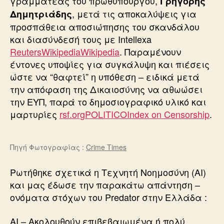
γραμματέας του πρωθυπουργού,
Γρηγόρης
, μετά τις αποκαλύψεις για
Δημητριάδης
προσπάθεια αποσιώπησης του σκανδάλου
και διασύνδεσή τους με Intellexa
Reuters
Wikipedia
Wikipedia
. Παραμένουν
έντονες υποψίες για συγκάλυψη και πιέσεις
ώστε να “θαφτεί” η υπόθεση – ειδικά μετά
την απόφαση της Δικαιοσύνης να αθωώσει
την ΕΥΠ, παρά το δημοσιογραφικό υλικό και
μαρτυρίες
rsf.org
POLITICO
Index on Censorship
.
Πηγή Φωτογραφίας :
Crime Times
Ρωτήθηκε σχετικά η Τεχνητή Νοημοσύνη (ΑΙ)
και μας έδωσε την παρακάτω απάντηση –
ονόματα στόχων του Predator στην Ελλάδα :
ΑΙ – Ακολουθούν επιβεβαιωμένα ή πολύ