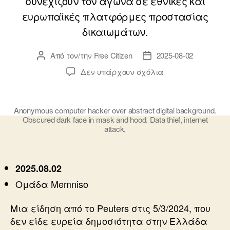
συνεχίζουν τον αγώνα σε εθνικές και
ευρωπαϊκές πλατφόρμες προστασίας
δικαιωμάτων.
Από τον/την
Free Citizen
2025-08-02
Συντάκτης
Ημ.
άρθρου
δημοσίευσης
στο
Δεν υπάρχουν σχόλια
PREDATOR
Anonymous computer hacker over abstract digital background.
Obscured dark face in mask and hood. Data thief, internet
attack,
2025.08.02
Ομάδα Memniso
Μια είδηση από το Ρeuters στις 5/3/2024, που
δεν είδε ευρεία δημοσιότητα στην Ελλάδα