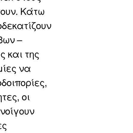
ουν. Κάτω
οδεκατίζουν
βων –
ς και της
μίες να
δοιπορίες,
τες, οι
νοίγουν
ες