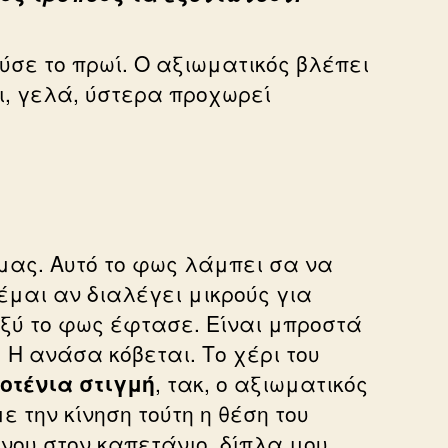
ούσε το πρωί. Ο αξιωματικός βλέπει
ει, γελά, ύστερα προχωρεί
 μας. Αυτό το φως λάμπει σα να
έμαι αν διαλέγει μικρούς για
αξύ το φως έφτασε. Είναι μπροστά
 Η ανάσα κόβεται. Το χέρι του
ποτένια στιγμή
, τακ, ο αξιωματικός
 την κίνηση τούτη η θέση του
άνου στον καπετάνιο, δίπλα μου.