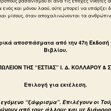
τρόπους βασανισμού οι ανά τις εποχές νικητές 
 ενός και μόνου λαού, ούτε μπορεί να υπάρξει δ
 και μίσους, όταν αποχαλινώνονται τα ανθρώπι
ρικά αποσπάσματα από την 47η Έκδοσή 
Βιβλίου.
ΩΛΕΙΟΝ ΤΗΣ “ΕΣΤΙΑΣ” Ι. Δ. ΚΟΛΛΑΡΟΥ & Σ
Επιλογή για εκτέλεση.
λεγόμενο “ξάφρισμα”. Επιλέγουν οι Τού
νουν από τους άλλους και με διάφορο