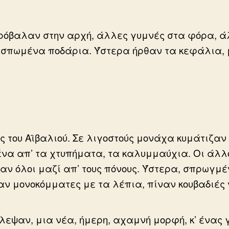
πρόβαλαν στην αρχή, άλλες γυμνές στα φόρα, ά
πωμένα ποδάρια. Ύστερα ήρθαν τα κεφάλια, μά
ες του Αϊβαλιού. Σε λιγοστούς μονάχα κυμάτιζα
α απ’ τα χτυπήματα, τα καλυμμαύχια. Οι άλλοι
ν όλοι μαζί απ’ τους πόνους. Ύστερα, σπρωγμέ
αν μονοκόμματες με τα λέπια, πίναν κουβαδιές 
λεψαν, μια νέα, ήμερη, αχαμνή μορφή, κ’ ένας