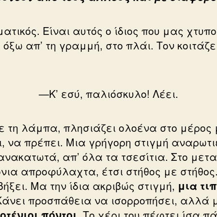
ατικός. Είναι αυτός ο ίδιος που μας χτυπ
 όξω απ’ τη γραμμή, στο πλάι. Τον κοιτάζ
—Κ’ εσύ, παλιόσκυλο! Λέει.
με τη λάμπα, πλησιάζει ολοένα στο μέρος
, να πρέπει. Μια γρήγορη στιγμή αναρωτι
νακατωτά, απ’ όλα τα τσεσίτια. Στο μετ
νια απροφύλαχτα, έτσι στήθος με στήθος.
ήξει. Μα την ίδια ακριβώς στιγμή,
μια τι
άνει προσπάθεια να ισορροπήσει, αλλά με
οτένιοι πόντοι
. Το χέρι του πέφτει ίσα π