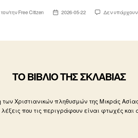
 τον/την
Free Citizen
2026-05-22
Δεν υπάρχουν
κτης
Ημ.
υ
δημοσίευσης
ΤΟ ΒΙΒΛΙΟ ΤΗΣ ΣΚΛΑΒΙΑΣ
η των Χριστιανικών πληθυσμών της Μικράς Ασία
 λέξεις που τις περιγράφουν είναι φτωχές και