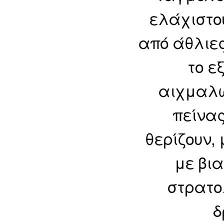
ελάχιστο
από άθλιες
το ε
αιχμαλώτ
πείνας
θερίζουν,
με βια
στρατο
δ