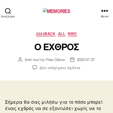
MEMORIES
Αναζήτηση
Μενού
Κατηγορίες
2024BACK
ALL
NWO
Ο ΕΧΘΡΟΣ
Από τον/την
Free Citizen
2020-07-27
Συντάκτης
Ημ.
άρθρου
δημοσίευσης
στο
Δεν υπάρχουν σχόλια
Ο
ΕΧΘΡΟΣ
Σήμερα θα σας μιλήσω για το πόσο μπορεί
ένας εχθρός να σε εξοντώσει χωρίς να το