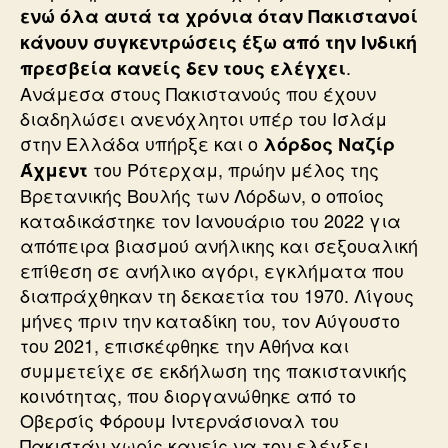
ενώ όλα αυτά τα χρόνια όταν Πακιστανοί
κάνουν συγκεντρώσεις έξω από την Ινδική
.
πρεσβεία κανείς δεν τους ελέγχει
Ανάμεσα στους Πακιστανούς που έχουν
διαδηλώσει ανενόχλητοι υπέρ του Ισλάμ
στην Ελλάδα υπήρξε και ο
λόρδος Ναζίρ
του Ρότερχαμ, πρώην μέλος της
Άχμεντ
Βρετανικής Βουλής των Λόρδων, ο οποίος
καταδικάστηκε τον Ιανουάριο του 2022 για
απόπειρα βιασμού ανήλικης και σεξουαλική
επίθεση σε ανήλικο αγόρι, εγκλήματα που
διαπράχθηκαν τη δεκαετία του 1970. Λίγους
μήνες πριν την καταδίκη του, τον Αύγουστο
του 2021, επισκέφθηκε την Αθήνα και
συμμετείχε σε εκδήλωση της πακιστανικής
κοινότητας, που διοργανώθηκε από το
Οβερσίς Φόρουμ Ιντερνάσιοναλ του
Πακιστάν χωρίς κανείς να τον ελέγξει.