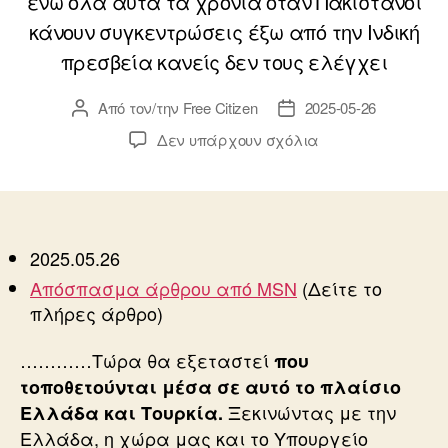
ενώ όλα αυτά τα χρόνια όταν Πακιστανοί
κάνουν συγκεντρώσεις έξω από την Ινδική
πρεσβεία κανείς δεν τους ελέγχει
Από τον/την
Free Citizen
2025-05-26
Συντάκτης
Ημ.
άρθρου
δημοσίευσης
στο
Δεν υπάρχουν σχόλια
ΠΑΚΙΣΤΑΝΟΙ
vs
ΙΝΔΟΙ
2025.05.26
Απόσπασμα άρθρου από MSN
(Δείτε το
πλήρες άρθρο)
…………Τώρα θα εξεταστεί
που
τοποθετούνται μέσα σε αυτό το πλαίσιο
Ξεκινώντας με την
Ελλάδα και Τουρκία.
Ελλάδα, η χώρα μας και το Υπουργείο