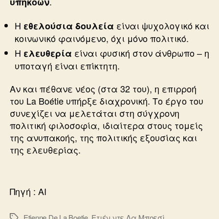
.
υπηκόων
Η
είναι ψυχολογικό και
εθελούσια δουλεία
κοινωνικό φαινόμενο, όχι μόνο πολιτικό.
Η
είναι φυσική στον άνθρωπο – η
ελευθερία
υποταγή είναι επίκτητη.
Αν και πέθανε νέος (στα 32 του), η επιρροή
του La Boétie υπήρξε διαχρονική. Το έργο του
συνεχίζει να μελετάται στη σύγχρονη
πολιτική φιλοσοφία, ιδιαίτερα στους τομείς
της ανυπακοής, της πολιτικής εξουσίας και
της ελευθερίας.
Πηγή : ΑΙ
Etienne De La Boetie
,
Ετιέν ντε Λα Μποεσί
Ετικέτες