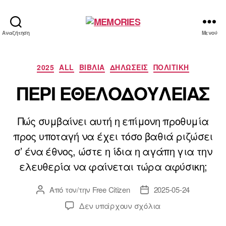
MEMORIES
Αναζήτηση
Μενού
Κατηγορίες
2025
ALL
ΒΙΒΛΙΑ
ΔΗΛΩΣΕΙΣ
ΠΟΛΙΤΙΚΗ
ΠΕΡΙ ΕΘΕΛΟΔΟΥΛΕΙΑΣ
Πώς συμβαίνει αυτή η επίμονη προθυμία
προς υποταγή να έχει τόσο βαθιά ριζώσει
σ’ ένα έθνος, ώστε η ίδια η αγάπη για την
ελευθερία να φαίνεται τώρα αφύσικη;
Από τον/την
Free Citizen
2025-05-24
Συντάκτης
Ημ.
άρθρου
δημοσίευσης
στο
Δεν υπάρχουν σχόλια
ΠΕΡΙ