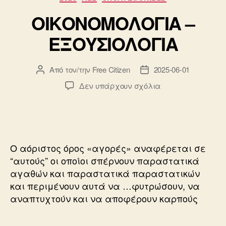
ΟΙΚΟΝΟΜΟΛΟΓΙΑ –
ΕΞΟΥΣΙΟΛΟΓΙΑ
Από τον/την
Free Citizen
2025-06-01
Συντάκτης
Ημ.
άρθρου
δημοσίευσης
στο
Δεν υπάρχουν σχόλια
ΟΙΚΟΝΟΜΟΛΟΓΙΑ
–
ΕΞΟΥΣΙΟΛΟΓΙΑ
Ο αόριστος όρος «αγορές» αναφέρεται σε
“αυτούς” οι οποίοι σπέρνουν παραστατικά
αγαθών και παραστατικά παραστατικών
και περιμένουν αυτά να …φυτρώσουν, να
αναπτυχτούν και να αποφέρουν καρπούς