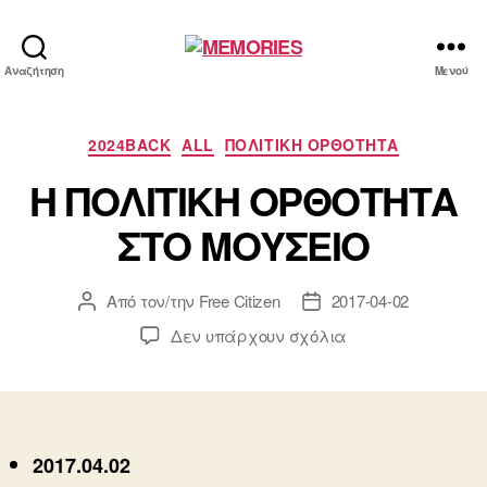
MEMORIES
Αναζήτηση
Μενού
Κατηγορίες
2024BACK
ALL
ΠΟΛΙΤΙΚΗ ΟΡΘΟΤΗΤΑ
Η ΠΟΛΙΤΙΚΗ ΟΡΘΟΤΗΤΑ
ΣΤΟ ΜΟΥΣΕΙΟ
Από τον/την
Free Citizen
2017-04-02
Συντάκτης
Ημ.
άρθρου
δημοσίευσης
στο
Δεν υπάρχουν σχόλια
Η
ΠΟΛΙΤΙΚΗ
ΟΡΘΟΤΗΤΑ
ΣΤΟ
ΜΟΥΣΕΙΟ
2017.04.02