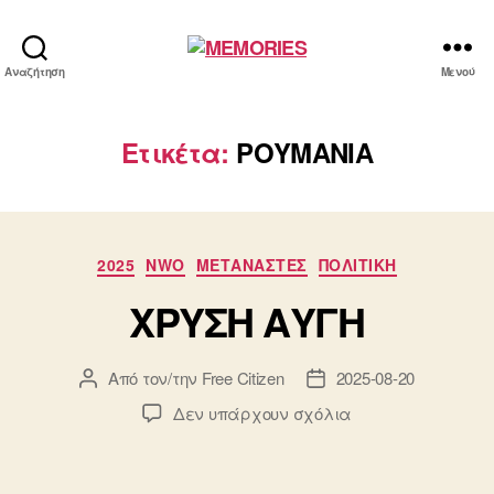
MEMORIES
Αναζήτηση
Μενού
Ετικέτα:
ΡΟΥΜΑΝΙΑ
Κατηγορίες
2025
NWO
ΜΕΤΑΝΑΣΤΕΣ
ΠΟΛΙΤΙΚΗ
ΧΡΥΣΗ ΑΥΓΗ
Από τον/την
Free Citizen
2025-08-20
Συντάκτης
Ημ.
άρθρου
δημοσίευσης
στο
Δεν υπάρχουν σχόλια
ΧΡΥΣΗ
ΑΥΓΗ