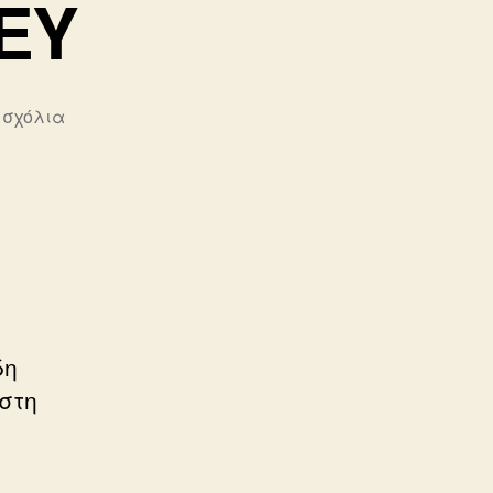
EY
στο
 σχόλια
ΠΕΣΙΝΕ
–
PΕCHINEY
δη
στη