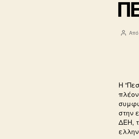
Π
Από
Συντά
άρθρο
Η “Πεσ
πλέον
συμφω
στην 
ΔΕΗ, 
ελλην