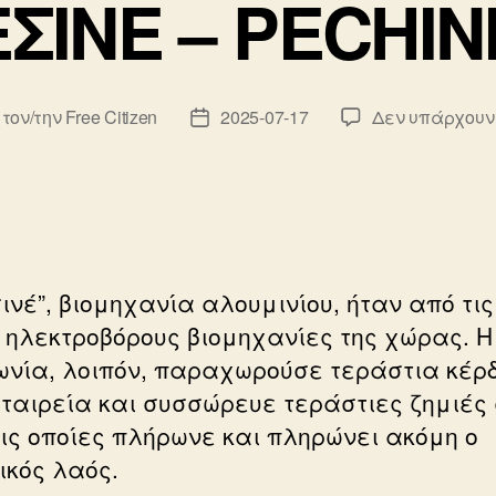
ΕΣΙΝΕ – PΕCHIN
 τον/την
Free Citizen
2025-07-17
Δεν υπάρχουν
κτης
Ημ.
υ
δημοσίευσης
ινέ”, βιομηχανία αλουμινίου, ήταν από τις
 ηλεκτροβόρους βιομηχανίες της χώρας. Η
νία, λοιπόν, παραχωρούσε τεράστια κέρ
εταιρεία και συσσώρευε τεράστιες ζημιές 
τις οποίες πλήρωνε και πληρώνει ακόμη ο
ικός λαός.