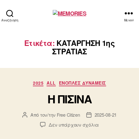
MEMORIES
Αναζήτηση
Μενού
Ετικέτα:
ΚΑΤΑΡΓΗΣΗ 1ης
ΣΤΡΑΤΙΑΣ
Κατηγορίες
2025
ALL
ΕΝΟΠΛΕΣ ΔΥΝΑΜΕΙΣ
Η ΠΙΣΙΝΑ
Από τον/την
Free Citizen
2025-08-21
Συντάκτης
Ημ.
άρθρου
δημοσίευσης
στο
Δεν υπάρχουν σχόλια
Η
ΠΙΣΙΝΑ