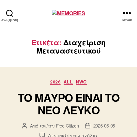
MEMORIES
Αναζήτηση
Μενού
Ετικέτα:
Διαχείριση
Μεταναστευτικού
Κατηγορίες
2026
ALL
NWO
ΤΟ ΜΑΥΡΟ ΕΙΝΑΙ ΤΟ
ΝΕΟ ΛΕΥΚΟ
Από τον/την
Free Citizen
2026-06-05
Συντάκτης
Ημ.
άρθρου
δημοσίευσης
στο
Δεν υπάρχουν σχόλια