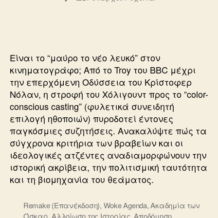
ΤΟ
ΜΑΥΡΟ
ΕΙΝΑΙ
ΤΟ
ΝΕΟ
Είναι το “μαύρο το νέο λευκό” στον
ΛΕΥΚΟ
κινηματογράφο; Από το Troy του BBC μέχρι
την επερχόμενη Οδύσσεια του Κρίστοφερ
Νόλαν, η στροφή του Χόλιγουντ προς το “color-
conscious casting” (φυλετικά συνειδητή
επιλογή ηθοποιών) πυροδοτεί έντονες
παγκόσμιες συζητήσεις. Ανακαλύψτε πώς τα
σύγχρονα κριτήρια των βραβείων και οι
ιδεολογικές ατζέντες αναδιαμορφώνουν την
ιστορική ακρίβεια, την πολιτισμική ταυτότητα
και τη βιομηχανία του θεάματος.
Remake (Επανέκδοση)
,
Woke Agenda
,
Ακαδημία των
Όσκαρ
,
Αλλοίωση της Ιστορίας
,
Αποδόμηση