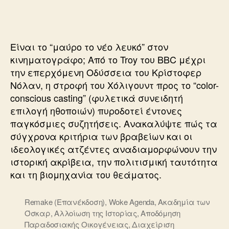
ΜΑΥΡΟ
ΕΙΝΑΙ
ΤΟ
ΝΕΟ
Είναι το “μαύρο το νέο λευκό” στον
ΛΕΥΚΟ
κινηματογράφο; Από το Troy του BBC μέχρι
την επερχόμενη Οδύσσεια του Κρίστοφερ
Νόλαν, η στροφή του Χόλιγουντ προς το “color-
conscious casting” (φυλετικά συνειδητή
επιλογή ηθοποιών) πυροδοτεί έντονες
παγκόσμιες συζητήσεις. Ανακαλύψτε πώς τα
σύγχρονα κριτήρια των βραβείων και οι
ιδεολογικές ατζέντες αναδιαμορφώνουν την
ιστορική ακρίβεια, την πολιτισμική ταυτότητα
και τη βιομηχανία του θεάματος.
Remake (Επανέκδοση)
,
Woke Agenda
,
Ακαδημία των
Όσκαρ
,
Αλλοίωση της Ιστορίας
,
Αποδόμηση
Παραδοσιακής Οικογένειας
,
Διαχείριση