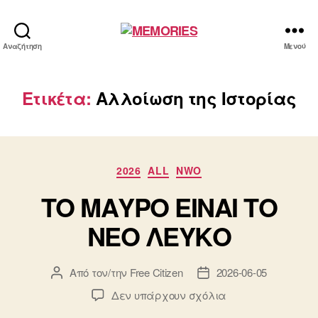
MEMORIES
Αναζήτηση
Μενού
Ετικέτα:
Αλλοίωση της Ιστορίας
Κατηγορίες
2026
ALL
NWO
ΤΟ ΜΑΥΡΟ ΕΙΝΑΙ ΤΟ
ΝΕΟ ΛΕΥΚΟ
Από τον/την
Free Citizen
2026-06-05
Συντάκτης
Ημ.
άρθρου
δημοσίευσης
στο
Δεν υπάρχουν σχόλια
ΤΟ