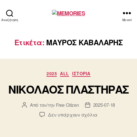
MEMORIES
Αναζήτηση
Μενού
Ετικέτα:
ΜΑΥΡΟΣ ΚΑΒΑΛΑΡΗΣ
Κατηγορίες
2025
ALL
ΙΣΤΟΡΙΑ
ΝΙΚΟΛΑΟΣ ΠΛΑΣΤΗΡΑΣ
Από τον/την
Free Citizen
2025-07-18
Συντάκτης
Ημ.
άρθρου
δημοσίευσης
στο
Δεν υπάρχουν σχόλια
ΝΙΚΟΛΑΟΣ
ΠΛΑΣΤΗΡΑΣ