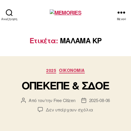
MEMORIES
Αναζήτηση
Μενού
Ετικέτα:
ΜΑΛΑΜΑ ΚΡ
Κατηγορίες
2025
ΟΙΚΟΝΟΜΙΑ
ΟΠΕΚΕΠΕ & ΣΔΟΕ
Από τον/την
Free Citizen
2025-08-06
Συντάκτης
Ημ.
άρθρου
δημοσίευσης
στο
Δεν υπάρχουν σχόλια
ΟΠΕΚΕΠΕ
&
ΣΔΟΕ